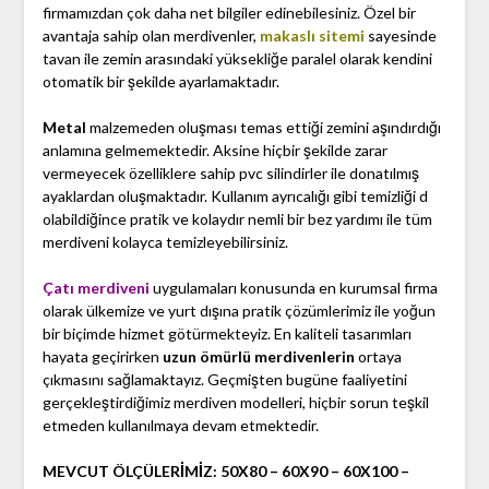
firmamızdan çok daha net bilgiler edinebilesiniz. Özel bir
avantaja sahip olan merdivenler,
makaslı sitemi
sayesinde
tavan ile zemin arasındaki yüksekliğe paralel olarak kendini
otomatik bir şekilde ayarlamaktadır.
Metal
malzemeden oluşması temas ettiği zemini aşındırdığı
anlamına gelmemektedir. Aksine hiçbir şekilde zarar
vermeyecek özelliklere sahip pvc silindirler ile donatılmış
ayaklardan oluşmaktadır. Kullanım ayrıcalığı gibi temizliği d
olabildiğince pratik ve kolaydır nemli bir bez yardımı ile tüm
merdiveni kolayca temizleyebilirsiniz.
Çatı merdiveni
uygulamaları konusunda en kurumsal firma
olarak ülkemize ve yurt dışına pratik çözümlerimiz ile yoğun
bir biçimde hizmet götürmekteyiz. En kaliteli tasarımları
hayata geçirirken
uzun ömürlü merdivenlerin
ortaya
çıkmasını sağlamaktayız. Geçmişten bugüne faaliyetini
gerçekleştirdiğimiz merdiven modelleri, hiçbir sorun teşkil
etmeden kullanılmaya devam etmektedir.
MEVCUT ÖLÇÜLERİMİZ: 50X80 – 60X90 – 60X100 –