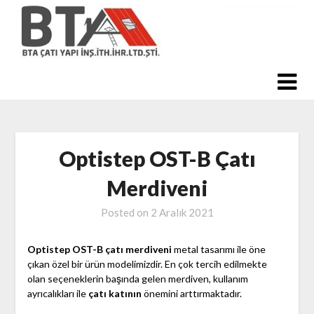
Skip
to
content
Optistep OST-B Çatı
Merdiveni
Posted on
2 Aralık 2021
Optistep OST-B çatı merdiveni
metal tasarımı ile öne
çıkan özel bir ürün modelimizdir. En çok tercih edilmekte
olan seçeneklerin başında gelen merdiven, kullanım
ayrıcalıkları ile
çatı katının
önemini arttırmaktadır.