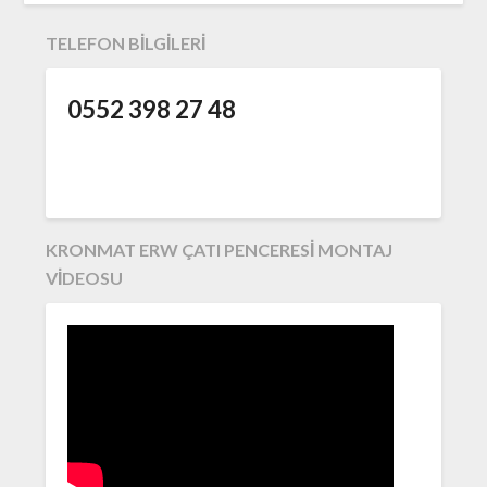
TELEFON BILGILERI
0552 398 27 48
KRONMAT ERW ÇATI PENCERESI MONTAJ
VIDEOSU