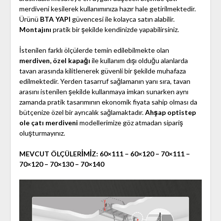
merdiveni kesilerek kullanımınıza hazır hale getirilmektedir.
Ürünü
BTA YAPI
güvencesi ile kolayca satın alabilir.
Montajını
pratik bir şekilde kendinizde yapabilirsiniz.
İstenilen farklı ölçülerde temin edilebilmekte olan
merdiven, özel kapağı
ile kullanım dışı olduğu alanlarda
tavan arasında kilitlenerek güvenli bir şekilde muhafaza
edilmektedir. Yerden tasarruf sağlamanın yanı sıra, tavan
arasını istenilen şekilde kullanmaya imkan sunarken aynı
zamanda pratik tasarımının ekonomik fiyata sahip olması da
bütçenize özel bir ayrıcalık sağlamaktadır.
Ahşap optistep
ole çatı merdiveni
modellerimize göz atmadan sipariş
oluşturmayınız.
MEVCUT ÖLÇÜLERİMİZ: 60×111 – 60×120 – 70×111 –
70×120 – 70×130 – 70×140