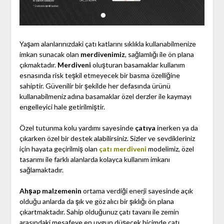
Yaşam alanlarınızdaki çatı katlarını sıklıkla kullanabilmenize
imkan sunacak olan
merdivenimiz
, sağlamlığı ile ön plana
çıkmaktadır.
Merdiveni
oluşturan basamaklar kullanım
esnasında risk teşkil etmeyecek bir basma özelliğine
sahiptir. Güvenilir bir şekilde her defasında ürünü
kullanabilmeniz adına basamaklar özel derzler ile kaymayı
engelleyici hale getirilmiştir.
Özel tutunma kolu yardımı sayesinde
çatıya
inerken ya da
çıkarken özel bir destek alabilirsiniz. Sizler ve sevdikleriniz
için hayata geçirilmiş olan
çatı merdiveni
modelimiz, özel
tasarımı ile farklı alanlarda kolayca kullanım imkanı
sağlamaktadır.
Ahşap malzemenin
ortama verdiği enerji sayesinde açık
olduğu anlarda da şık ve göz alıcı bir şıklığı ön plana
çıkartmaktadır. Sahip olduğunuz çatı tavanı ile zemin
arasındaki mesafeye en uygun düşecek biçimde çatı