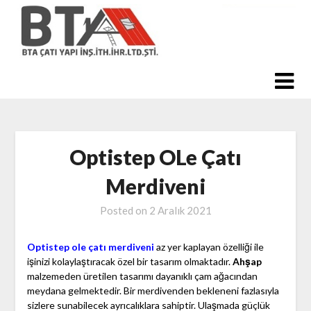
Skip
to
content
Optistep OLe Çatı
Merdiveni
Posted on
2 Aralık 2021
Optistep ole çatı merdiveni
az yer kaplayan özelliği ile
işinizi kolaylaştıracak özel bir tasarım olmaktadır.
Ahşap
malzemeden üretilen tasarımı dayanıklı çam ağacından
meydana gelmektedir. Bir merdivenden bekleneni fazlasıyla
sizlere sunabilecek ayrıcalıklara sahiptir. Ulaşmada güçlük