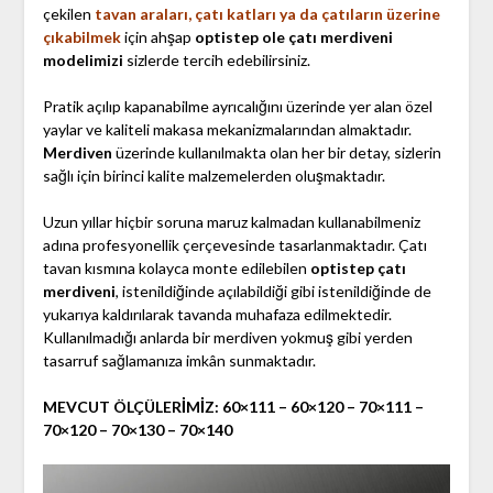
çekilen
tavan araları, çatı katları ya da çatıların üzerine
çıkabilmek
için ahşap
optistep ole çatı merdiveni
modelimizi
sizlerde tercih edebilirsiniz.
Pratik açılıp kapanabilme ayrıcalığını üzerinde yer alan özel
yaylar ve kaliteli makasa mekanizmalarından almaktadır.
Merdiven
üzerinde kullanılmakta olan her bir detay, sizlerin
sağlı için birinci kalite malzemelerden oluşmaktadır.
Uzun yıllar hiçbir soruna maruz kalmadan kullanabilmeniz
adına profesyonellik çerçevesinde tasarlanmaktadır. Çatı
tavan kısmına kolayca monte edilebilen
optistep çatı
merdiveni
, istenildiğinde açılabildiği gibi istenildiğinde de
yukarıya kaldırılarak tavanda muhafaza edilmektedir.
Kullanılmadığı anlarda bir merdiven yokmuş gibi yerden
tasarruf sağlamanıza imkân sunmaktadır.
MEVCUT ÖLÇÜLERİMİZ: 60×111 – 60×120 – 70×111 –
70×120 – 70×130 – 70×140