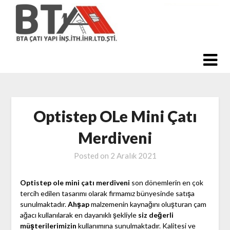
Skip
to
content
Optistep OLe Mini Çatı
Merdiveni
Posted on
2 Aralık 2021
Optistep ole mini çatı merdiveni
son dönemlerin en çok
tercih edilen tasarımı olarak firmamız bünyesinde satışa
sunulmaktadır.
Ahşap
malzemenin kaynağını oluşturan çam
ağacı kullanılarak en dayanıklı şekliyle
siz değerli
müşterilerimizin
kullanımına sunulmaktadır. Kalitesi ve