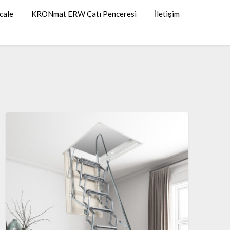
cale
KRONmat ERW Çatı Penceresi
İletişim