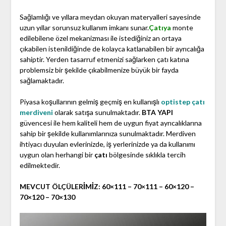
Sağlamlığı ve yıllara meydan okuyan materyalleri sayesinde
uzun yıllar sorunsuz kullanım imkanı sunar.
Çatıya
monte
edilebilene özel mekanizması ile istediğiniz an ortaya
çıkabilen istenildiğinde de kolayca katlanabilen bir ayrıcalığa
sahiptir. Yerden tasarruf etmenizi sağlarken çatı katına
problemsiz bir şekilde çıkabilmenize büyük bir fayda
sağlamaktadır.
Piyasa koşullarının gelmiş geçmiş en kullanışlı
optistep çatı
merdiveni
olarak satışa sunulmaktadır.
BTA YAPI
güvencesi ile hem kaliteli hem de uygun fiyat ayrıcalıklarına
sahip bir şekilde kullanımlarınıza sunulmaktadır. Merdiven
ihtiyacı duyulan evlerinizde, iş yerlerinizde ya da kullanımı
uygun olan herhangi bir
çatı
bölgesinde sıklıkla tercih
edilmektedir.
MEVCUT ÖLÇÜLERİMİZ: 60×111 – 70×111 – 60×120 –
70×120 – 70×130